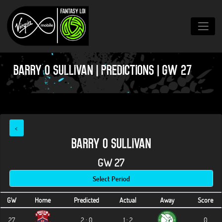
Barry O sullivan | Predictions | GW 27
<
Barry O sullivan
GW 27
Select Period
GW
Home
Predicted
Actual
Away
Score
27
2 : 0
1 : 2
0