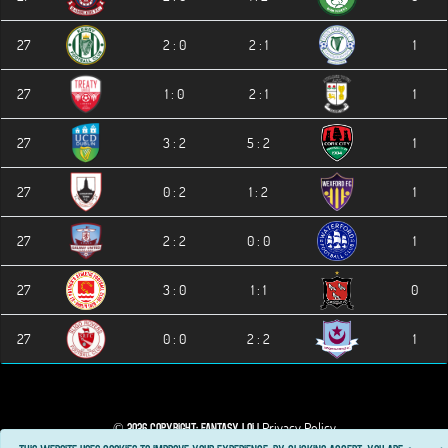
27
2 : 0
2 : 1
1
27
1 : 0
2 : 1
1
27
3 : 2
5 : 2
1
27
0 : 2
1 : 2
1
27
2 : 2
0 : 0
1
27
3 : 0
1 : 1
0
27
0 : 0
2 : 2
1
Privacy Policy
© 2026 Copyright: Fantasy LOI |