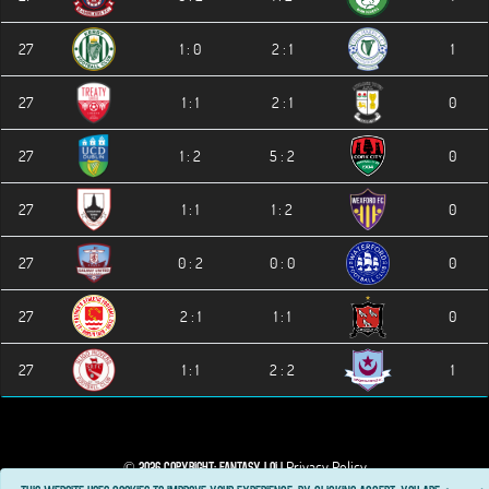
27
1 : 0
2 : 1
1
27
1 : 1
2 : 1
0
27
1 : 2
5 : 2
0
27
1 : 1
1 : 2
0
27
0 : 2
0 : 0
0
27
2 : 1
1 : 1
0
27
1 : 1
2 : 2
1
Privacy Policy
© 2026 Copyright: Fantasy LOI |